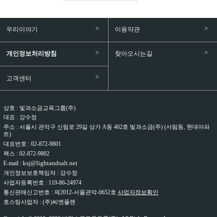
우리이야기
이용약관
개인정보처리방침
찾아오시는길
고객센터
빛과소금교육그룹(주)
대표 : 강수정
주소 : 서울시 관악구 신림로 29길 상가 A동 402호 빛과소금(주) (서림동, 현대아파
트)
대표번호 : 02-872-9801
팩스 : 02-872-9802
ksj@lightandsalt.net
E-mail :
개인정보보호책임자 : 강수정
사업자등록번호 : 119-86-24974
통신판매신고번호 : 제2012-서울관악-0652호
사업자정보확인
호스팅사업자 : (주)씨엔플랜