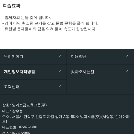
학습효과
- 출제자의 눈을 갖게 됩니다.
- 감이 아닌 확실한 근거를 갖고 문법 문항을 풀게 됩니다.
- 유형별 문제풀이의 감을 익혀 풀이 속도가 향상됩니다.
우리이야기
이용약관
개인정보처리방침
찾아오시는길
고객센터
빛과소금교육그룹(주)
대표 : 강수정
주소 : 서울시 관악구 신림로 29길 상가 A동 402호 빛과소금(주) (서림동, 현대아파
트)
대표번호 : 02-872-9801
팩스 : 02-872-9802