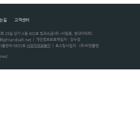
는길
고객센터
로 29길 상가 A동 402호 빛과소금(주) (서림동, 현대아파트)
@lightandsalt.net
|
개인정보보호책임자 : 강수정
서울관악-0652호
사업자정보확인
|
호스팅사업자 : (주)씨엔플랜
rved