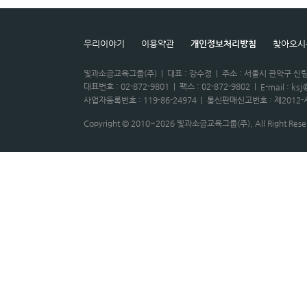
우리이야기
이용약관
개인정보처리방침
찾아오시
빛과소금교육그룹(주)
|
대표 : 강수정
|
주소 : 서울시 관악구 신림
대표번호 : 02-872-9801
|
팩스 : 02-872-9802
|
ksj
E-mail :
사업자등록번호 : 119-86-24974
|
통신판매신고번호 : 제2012-
Copyright © 2010~2026 빛과소금교육그룹(주), All Right Rese