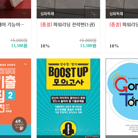
심화독해
심화독해
기능어편(2권)
[품절]
파워리딩 전략편(1권)
[품절]
파워리딩
15,000
원
15,000
원
13,500
원
10%
13,500
원
10%