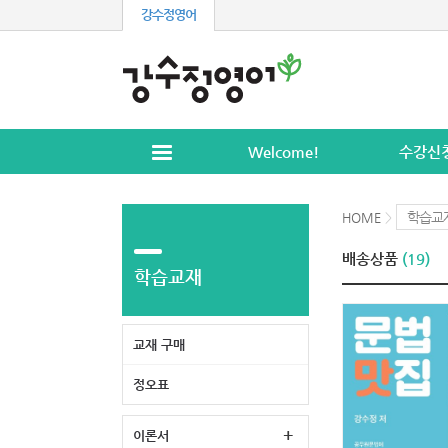
강수정영어
Welcome!
수강신
학습교
HOME
>
배송상품
(19)
학습교재
교재 구매
정오표
+
이론서