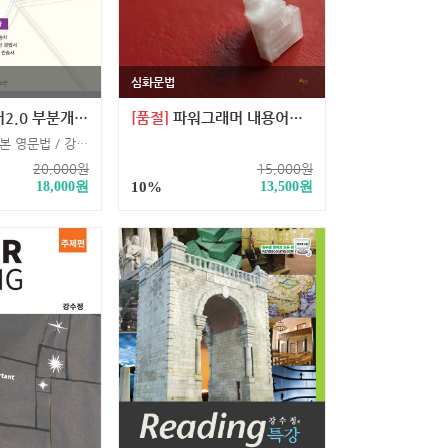
심화문법
.0 부분개정판
[품절]
파워그래머 내용어편(1권)
의미로 풀어낸 기본 영문법 / 강수정영어 커리큘럼 필수 과정
20,000
원
15,000
원
18,000
원
10%
13,500
원