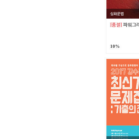
심화문법
[품절]
파워그래머 
10%