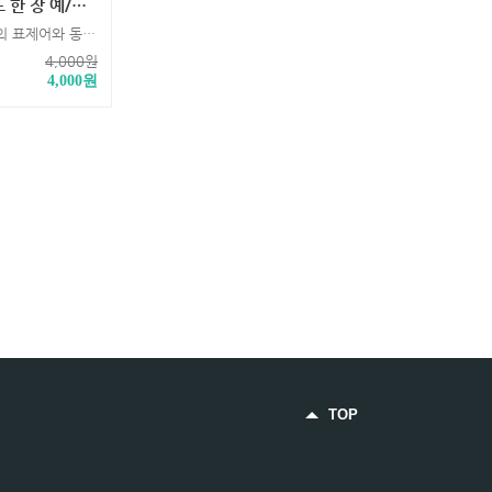
지(2nd Edition 용)
파워워드 500개의 표제어와 동의어의 효과적 연상과 암기를 돕는 워크북
4,000
원
4,000
원
TOP