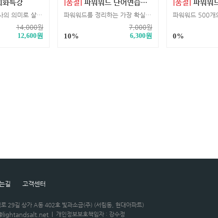
회화특강
[품절]
파워워드 단어연습장(2nd Edition 용)
[품절]
파워워드 한 장 예/복습
전치사와 기본동사의 의미로 살려낸 생생한 숙어, 구동사 학습서
파워워드를 정리하는 가장 확실한 방법
14,000
원
7,000
원
12,600
원
10%
6,300
원
0%
는길
고객센터
로 29길 상가 A동 402호 빛과소금(주) (서림동, 현대아파트)
@lightandsalt.net
|
개인정보보호책임자 : 강수정