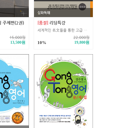
심화독해
 주제편(2권)
[품절]
리딩특강
세계적인 名文들을 통한 고급 독해 학습서
15,000
원
22,000
원
13,500
원
10%
19,800
원