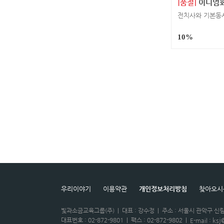
[품절]
이디엄
10%
우리이야기
이용약관
개인정보처리방침
찾아오시
빛과소금교육그룹(주)
|
대표 : 강수정
|
주소 : 서울시 관악구 신림
대표번호 : 02-872-9801
|
팩스 : 02-872-9802
|
ksj
E-mail :