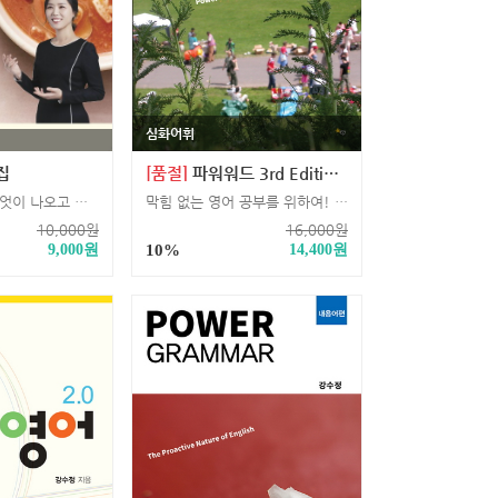
심화어휘
집
[품절]
파워워드 3rd Edition 3권 (대학어휘)
공무원 독해에 무엇이 나오고 어떻게 공부할 지 단 24회의 강의로 맛보고 소화할 수 있는 공무원 로컬맛집
막힘 없는 영어 공부를 위하여! 문법과 독해도 탄탄하게 뒷받침해 줄 어휘 마무리 학습서.
10,000
원
16,000
원
9,000
원
10%
14,400
원