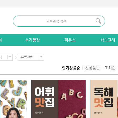
청
후기광장
파온스
학습교재
재
분류선택
>
인기상품순
신상품순
조회순