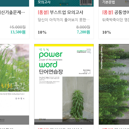
모의고사
기본문법
문제집 : 기출의 진2
[품절]
부스트업 모의고사
[품절]
공통영
당신이 아직까지 풀어보지 못한, 반드시 풀어야 할 기출 문제들
15,000
원
8,000
원
13,500
원
10%
7,200
원
10%