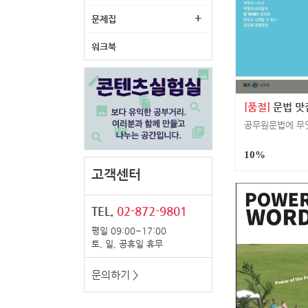
+
문제집
워크북
[품절]
문법 맛
10%
고객센터
TEL.
02-872-9801
평일 09:00~17:00
토, 일, 공휴일 휴무
문의하기 >