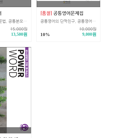
어
[품절]
공통영어문제집
뒤죽박죽이던 영문법, 공통분모를 찾으니 이해가 된다!
공통영어의 단짝친구, 공통영어문제집!
15,000
원
10,000
원
13,500
원
10%
9,000
원