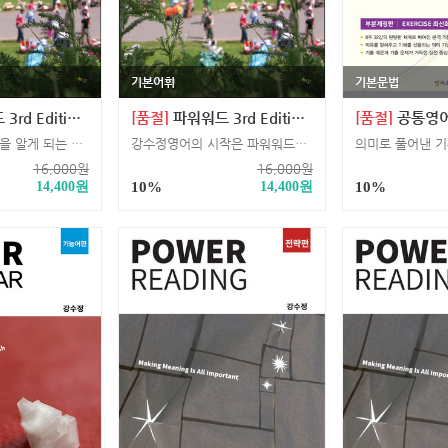
기본어휘
기본문법
ition 2권 (고등어휘)
[품절]
파워워드 3rd Edition 1권 (중등어휘)
[품절]
공통영어2
하나를 배우면 열을 알게 되는 영단어 학습법으로 내 어휘력에 날개를!
강수정영어의 시작은 파워워드로. 암기에 지친 당신이 가장 먼저 봐야 할 어휘 학습서.
16,000
원
16,000
원
14,400
원
10%
14,400
원
10%