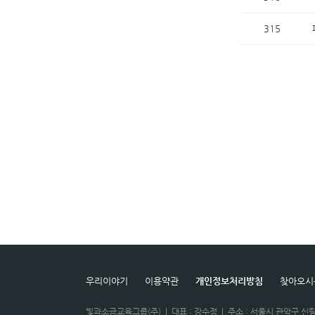
315
우리이야기
이용약관
개인정보처리방침
찾아오시
빛과소금교육그룹(주)
|
대표 : 강수정
|
주소 : 서울시 관악구 신림