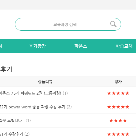
청
후기광장
파온스
학습교재
강후기
상품리뷰
평가
★
★
★
★
★
파온스 75기 파워워드 2권 (고등과정)
(1)
★
★
★
★
★
62기 power word 중등 과정 수강 후기
(2)
★
★
★
★
질문 드립니다.
(1)
★
★
★
★
★
61기 수강후기
(2)