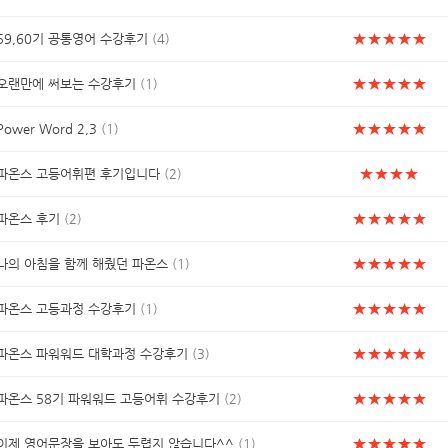
★
★
★
★
★
59,60기 공통영어 수강후기
(4)
★
★
★
★
★
오랜만에 써보는 수강후기
(1)
★
★
★
★
★
Power Word 2,3
(1)
★
★
★
★
파온스 고등어휘편 후기입니다
(2)
★
★
★
★
★
파온스 후기
(2)
★
★
★
★
★
나의 아침을 함께 해줬던 파온스
(1)
★
★
★
★
★
파온스 고등과정 수강후기
(1)
★
★
★
★
★
파온스 파워워드 대학과정 수강후기
(3)
★
★
★
★
★
파온스 58기 파워워드 고등어휘 수강후기
(2)
★
★
★
★
★
이제 영어문장을 보아도 두렵지 않습니다^^
(1)