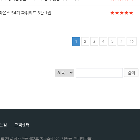
★
★
★
★
★
파온스 54기 파워워드 3판 1권
1
2
3
4
5
>
>>
검색
는길
고객센터
로 29길 상가 A동 402호 빛과소금(주) (서림동, 현대아파트)