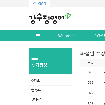
강수정영어
Welcome!
수강신
과정별 수
번호
후기광장
329
수강후기
328
합격수기
327
구매후기
326